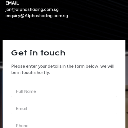
EMAIL
jon@alphashading.com.sg
enquiry@Alphashading.com.sg
Get in touch
Please enter your details in the form below, we will
be in touch shortly.