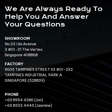
We Are Always Ready To
Help You And Answer
Your Questions
SHOWROOM
No.33 Ubi Avenue
3 #01-31 The Vertex,
Singapore 408868
FACTORY
9005 TAMPINES STREET 93 #01-232
TAMPINES INDUSTRIAL PARK A
SINGAPORE (528839)
PHONE
+65 8954 4386
(Jon)
+65 8533 4445
(Jasmine)