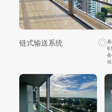
链式输送系统
系
8
条
供