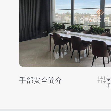
手部安全简介
专
手